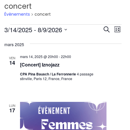
concert
Évènements
concert
Évènements
Reche
Nav
3/14/2025
 - 
8/9/2026
Recherche
Liste
de
Sélectionnez
et
mars 2025
une
vu
navig
date.
Év
mars 14, 2025 @ 20h00
-
22h00
VEN
de
14
[Concert] Iznojazz
vues
CPA Pina Bausch / La Ferronnerie
4 passage
stinville, Paris 12, France, France
Évène
LUN
17