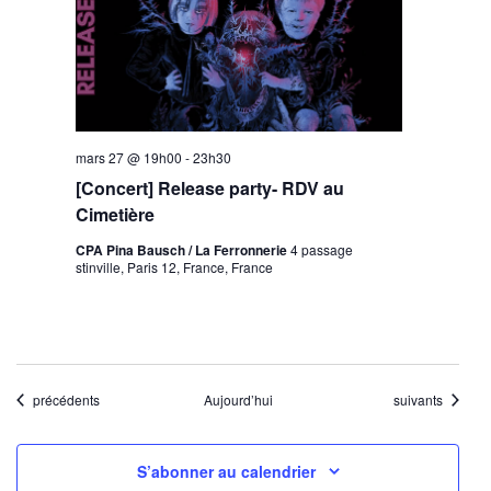
mars 27 @ 19h00
-
23h30
[Concert] Release party- RDV au
Cimetière
CPA Pina Bausch / La Ferronnerie
4 passage
stinville, Paris 12, France, France
Évènements
Évènements
précédents
Aujourd’hui
suivants
S’abonner au calendrier