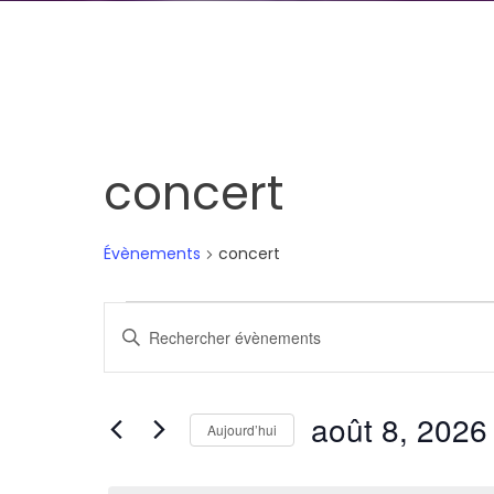
concert
Évènements
concert
Évènements
Recherche
Saisir
for
et
mot-
clé.
août
navigation
août 8, 2026
Rechercher
Aujourd’hui
8,
de
Évènements
Sélectionnez
par