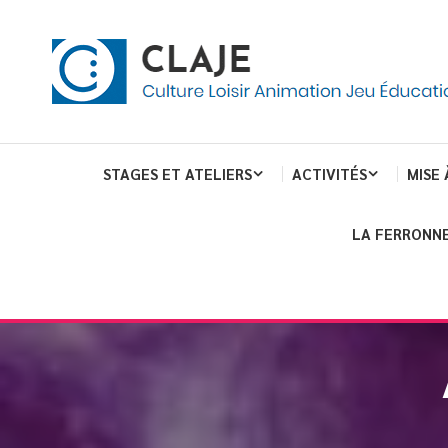
eau de gestion des cookies
ent
Culture Loisir Animation Jeu Education
Claje
STAGES ET ATELIERS
ACTIVITÉS
MISE 
LA FERRONNE