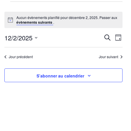
Évènements
for
Aucun évènements planifié pour décembre 2, 2025. Passer aux
décembre
Notice
évènements suivants
.
2,
2025
Reche
Nav
12/2/2025
Recherche
Jour
de
Sélectionnez
et
une
vu
Jour précédent
Jour suivant
navig
date.
Év
de
S’abonner au calendrier
vues
Évène