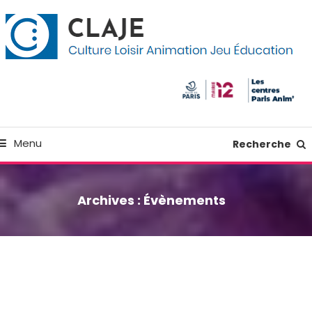
kip
anneau de gestion des cookies
o
ontent
Culture Loisir Animation Jeu Education
Claje
Menu
Recherche
Archives :
Évènements