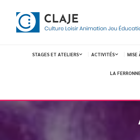
eau de gestion des cookies
ent
Culture Loisir Animation Jeu Education
Claje
STAGES ET ATELIERS
ACTIVITÉS
MISE 
LA FERRONNE