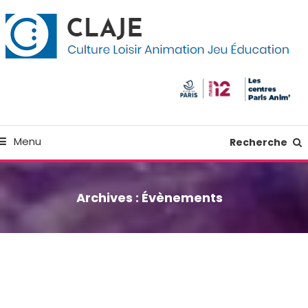
kip
anneau de gestion des cookies
o
ontent
Culture Loisir Animation Jeu Education
Claje
Menu
Recherche
Archives :
Évènements