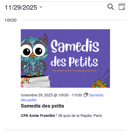
Évènements
Reche
Nav
11/29/2025
Recherche
Jour
for
de
Sélectionnez
et
novembre
10h30
une
vu
29,
navig
date.
Év
2025
de
vues
Évène
novembre 29, 2025 @ 10h30
-
11h30
Samedis
des petits
Samedis des petits
CPA Annie Fratellini *
36 quai de la Rapée, Paris