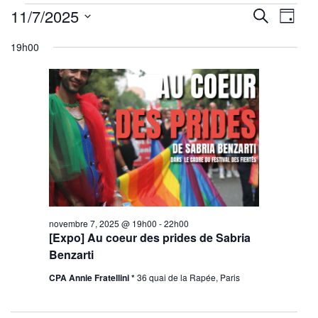
Évènements
Reche
Nav
11/7/2025
Recherche
Jour
for
de
Sélectionnez
et
novembre
19h00
une
vu
7,
navig
date.
Év
2025
de
vues
Évène
novembre 7, 2025 @ 19h00
-
22h00
[Expo] Au coeur des prides de Sabria
Benzarti
CPA Annie Fratellini *
36 quai de la Rapée, Paris