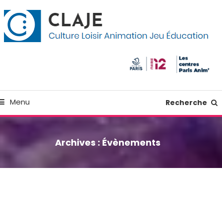
kip
anneau de gestion des cookies
o
ontent
Culture Loisir Animation Jeu Education
Claje
Menu
Recherche
Archives :
Évènements