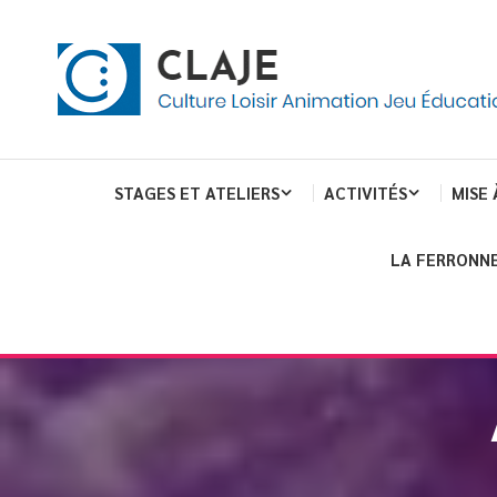
eau de gestion des cookies
ent
Culture Loisir Animation Jeu Education
Claje
STAGES ET ATELIERS
ACTIVITÉS
MISE 
LA FERRONNE