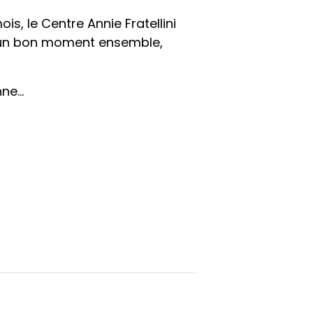
s, le Centre Annie Fratellini
r un bon moment ensemble,
nne…