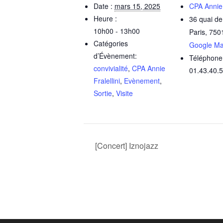
Date :
mars 15, 2025
CPA Annie F
Heure :
36 quai de
10h00 - 13h00
Paris
,
750
Catégories
Google M
d’Évènement:
Téléphone
convivialité
,
CPA Annie
01.43.40.
Fralellini
,
Evènement
,
Sortie
,
Visite
[Concert] Iznojazz