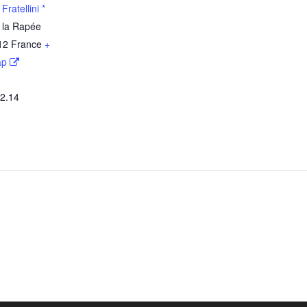
ratellini *
 la Rapée
12
France
+
ap
52.14