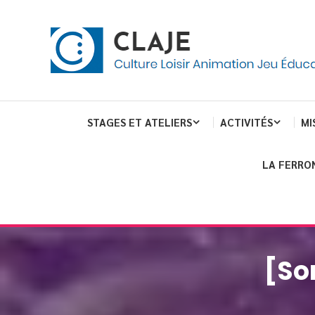
Skip
Panneau de gestion des cookies
To
Content
Culture Loisir Animation Jeu Education
Claje
STAGES ET ATELIERS
ACTIVITÉS
MI
LA FERRO
[So