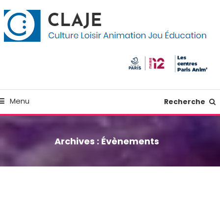
kip
anneau de gestion des cookies
o
ontent
Culture Loisir Animation Jeu Education
Claje
Menu
Recherche
Archives :
Évènements