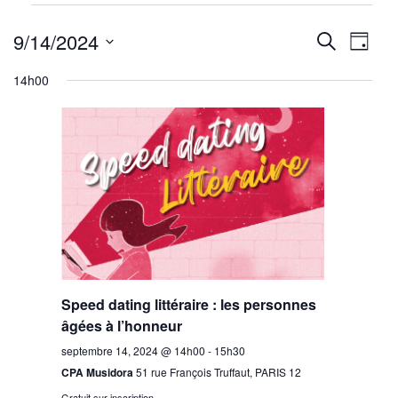
Évènements
Reche
Nav
for
9/14/2024
Recherche
Jour
septembre
de
Sélectionnez
et
14h00
14,
une
vu
navig
2024
date.
Év
de
vues
Évène
Speed dating littéraire : les personnes
âgées à l’honneur
septembre 14, 2024 @ 14h00
-
15h30
CPA Musidora
51 rue François Truffaut, PARIS 12
Gratuit sur inscription