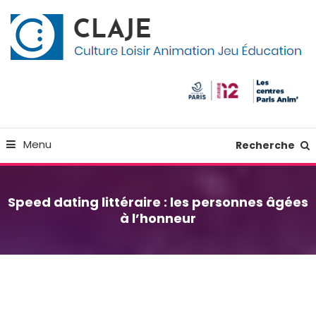
Skip
Panneau de gestion des cookies
To
Content
Culture Loisir Animation Jeu Education
Claje
Menu
Recherche
Speed dating littéraire : les personnes âgées
à l’honneur