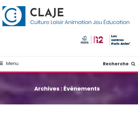
kip
anneau de gestion des cookies
o
ontent
Culture Loisir Animation Jeu Education
Claje
Menu
Recherche
Archives :
Évènements