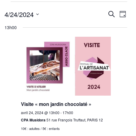
Évènements
Reche
Nav
for
4/24/2024
Recherche
Jour
avril
de
Sélectionnez
et
13h00
24,
une
vu
navig
2024
date.
Év
de
vues
Évène
Visite « mon jardin chocolaté »
avril 24, 2024 @ 13h00
-
17h00
CPA Musidora
51 rue François Truffaut, PARIS 12
10€ : adultes / 5€ : enfants