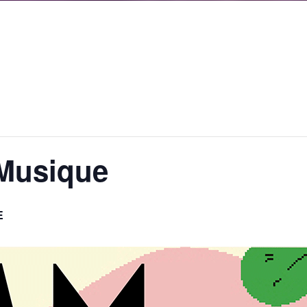
 Musique
E