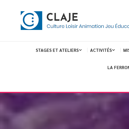
Skip
Panneau de gestion des cookies
To
Content
Culture Loisir Animation Jeu Education
Claje
STAGES ET ATELIERS
ACTIVITÉS
MI
LA FERRO