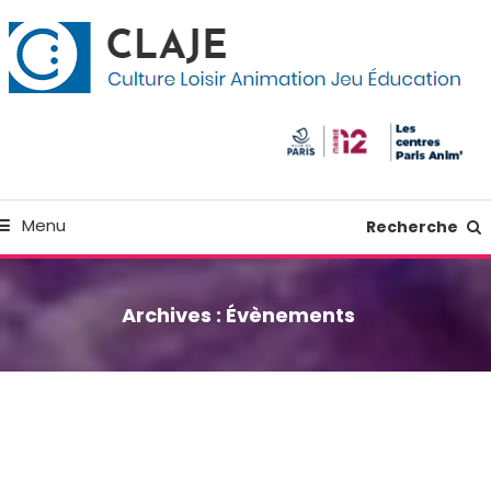
kip
anneau de gestion des cookies
o
ontent
Culture Loisir Animation Jeu Education
Claje
Menu
Recherche
Archives :
Évènements