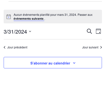
Évènements
for
Aucun évènements planifié pour mars 31, 2024. Passer aux
mars
Notice
évènements suivants
.
31,
2024
Reche
Nav
3/31/2024
Recherche
Jour
de
Sélectionnez
et
une
vu
Jour précédent
Jour suivant
navig
date.
Év
de
S’abonner au calendrier
vues
Évène