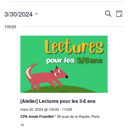
Évènements
Reche
Nav
for
3/30/2024
Recherche
Jour
mars
de
Sélectionnez
et
10h30
30,
une
vu
navig
2024
date.
Év
de
vues
Évène
[Atelier] Lectures pour les 3-6 ans
mars 30, 2024 @ 10h30
-
11h30
CPA Annie Fratellini *
36 quai de la Rapée, Paris
1€