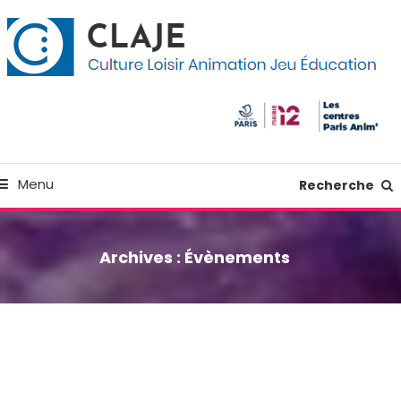
kip
anneau de gestion des cookies
o
ontent
Culture Loisir Animation Jeu Education
Claje
Menu
Recherche
Archives :
Évènements