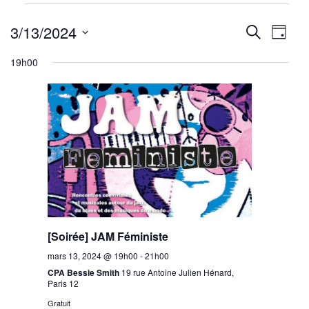
Évènements
Reche
Nav
for
3/13/2024
Recherche
Jour
mars
de
Sélectionnez
et
19h00
13,
une
vu
navig
2024
date.
Év
de
vues
Évène
[Soirée] JAM Féministe
mars 13, 2024 @ 19h00
-
21h00
CPA Bessie Smith
19 rue Antoine Julien Hénard,
Paris 12
Gratuit