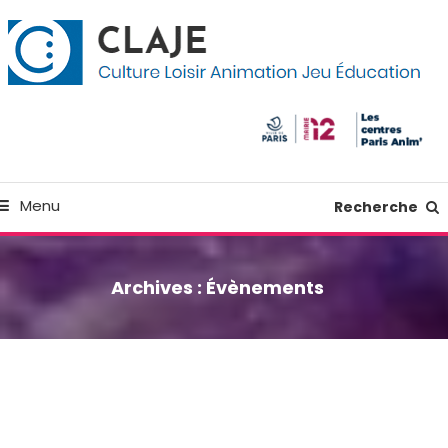
kip
anneau de gestion des cookies
o
ontent
Culture Loisir Animation Jeu Education
Claje
Menu
Recherche
Archives :
Évènements