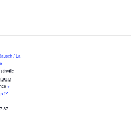
Bausch / La
ie
tinville
rance
nce
+
ap
47.87