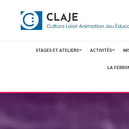
Skip
Panneau de gestion des cookies
To
Content
Culture Loisir Animation Jeu Education
Claje
STAGES ET ATELIERS
ACTIVITÉS
MI
LA FERRO