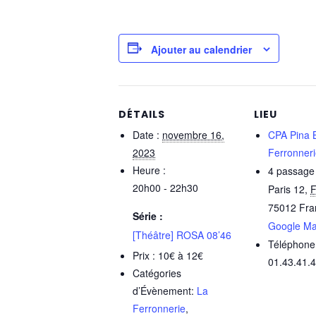
Ajouter au calendrier
DÉTAILS
LIEU
Date :
novembre 16,
CPA Pina 
2023
Ferronner
Heure :
4 passage s
20h00 - 22h30
Paris 12
,
F
75012
Fra
Série :
Google M
[Théâtre] ROSA 08’46
Téléphone
Prix :
10€ à 12€
01.43.41.
Catégories
d’Évènement:
La
Ferronnerie
,