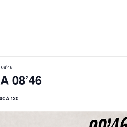
 08’46
A 08’46
0€ À 12€