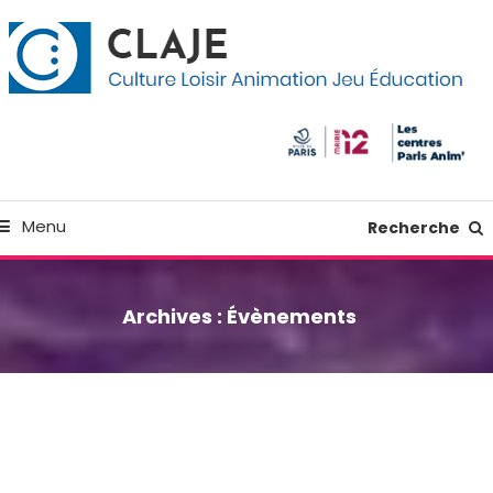
kip
anneau de gestion des cookies
o
ontent
Culture Loisir Animation Jeu Education
Claje
Menu
Recherche
Archives :
Évènements