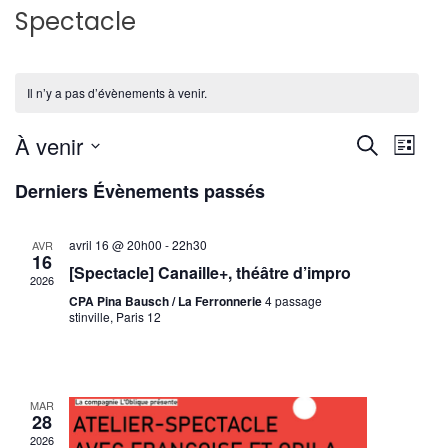
Spectacle
Il n’y a pas d’évènements à venir.
Reche
Nav
À venir
Recherche
Liste
de
Sélectionnez
et
Derniers Évènements passés
une
vu
navig
date.
Év
avril 16 @ 20h00
-
22h30
AVR
de
16
[Spectacle] Canaille+, théâtre d’impro
2026
vues
CPA Pina Bausch / La Ferronnerie
4 passage
stinville, Paris 12
Évène
MAR
28
2026