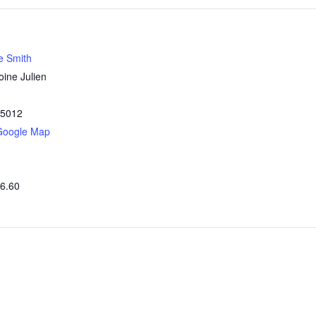
e Smith
oine Julien
5012
Google Map
06.60