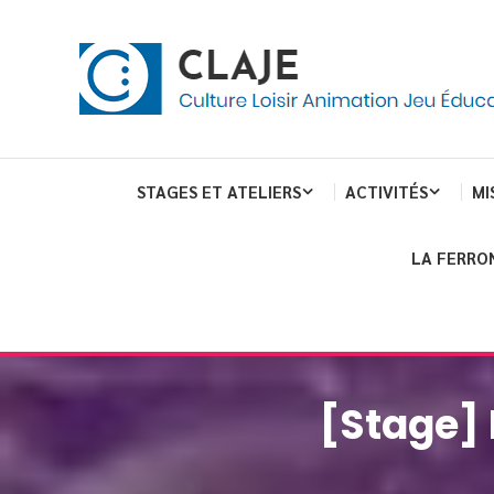
Skip
Panneau de gestion des cookies
To
Content
Culture Loisir Animation Jeu Education
Claje
STAGES ET ATELIERS
ACTIVITÉS
MI
LA FERRO
[Stage] 