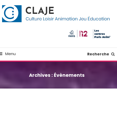
kip
anneau de gestion des cookies
o
ontent
Culture Loisir Animation Jeu Education
Claje
Menu
Recherche
Archives :
Évènements