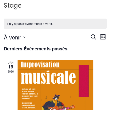
Stage
Il n’y a pas d’évènements à venir.
Reche
Nav
À venir
Recherche
Liste
de
Sélectionnez
et
Derniers Évènements passés
une
vu
navig
date.
Év
JAN
de
19
2026
vues
Évène