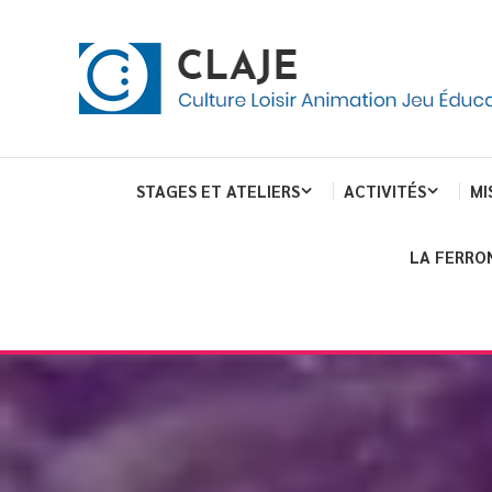
Skip
Panneau de gestion des cookies
To
Content
Culture Loisir Animation Jeu Education
Claje
STAGES ET ATELIERS
ACTIVITÉS
MI
LA FERRO