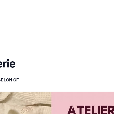
erie
SELON QF