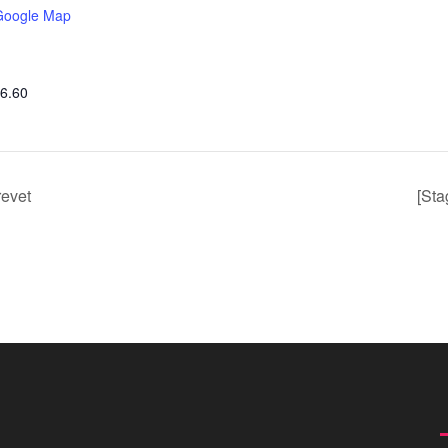
Google Map
06.60
revet
[Sta