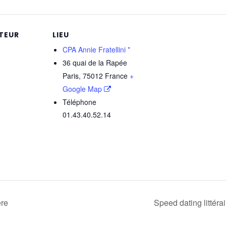
TEUR
LIEU
CPA Annie Fratellini *
36 quai de la Rapée
Paris
,
75012
France
+
Google Map
Téléphone
01.43.40.52.14
ere
Speed dating littéra