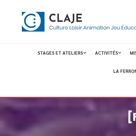
Skip
Panneau de gestion des cookies
To
Content
Culture Loisir Animation Jeu Education
Claje
STAGES ET ATELIERS
ACTIVITÉS
MI
LA FERRO
[