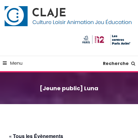
Skip
Panneau de gestion des cookies
To
Content
Culture Loisir Animation Jeu Education
Claje
Menu
Recherche
[Jeune public] Luna
« Tous les Évènements