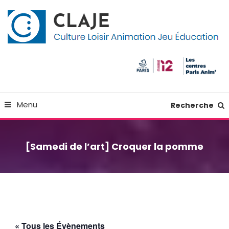
Skip
Panneau de gestion des cookies
To
Content
Culture Loisir Animation Jeu Education
Claje
Menu
Recherche
[Samedi de l’art] Croquer la pomme
« Tous les Évènements