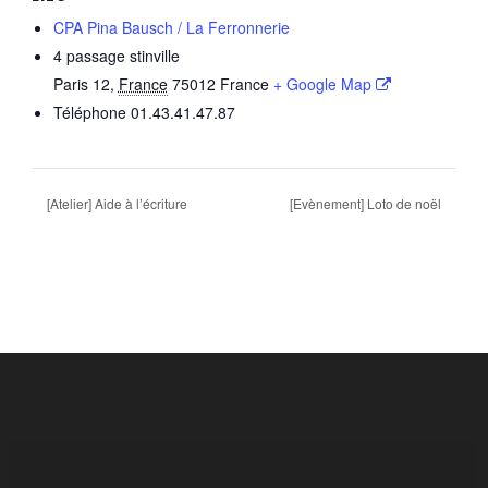
CPA Pina Bausch / La Ferronnerie
4 passage stinville
Paris 12
,
France
75012
France
+ Google Map
Téléphone
01.43.41.47.87
[Atelier] Aide à l’écriture
[Evènement] Loto de noël