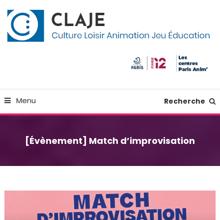
Skip
Panneau de gestion des cookies
To
Content
Culture Loisir Animation Jeu Education
Claje
Menu
Recherche
[Évènement] Match d’improvisation