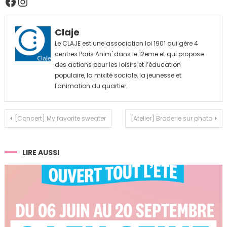
Facebook
Instagram
Claje
Le CLAJE est une association loi 1901 qui gère 4
centres Paris Anim' dans le 12eme et qui propose
des actions pour les loisirs et l’éducation
populaire, la mixité sociale, la jeunesse et
l'animation du quartier.
Navigation
[Concert] My favorite sweater
[Atelier] Broderie sur photo
de
l’article
LIRE AUSSI