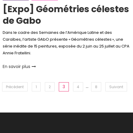
[Expo] Géométries célestes
de Gabo
Dans le cadre des Semaines de l’Amérique Latine et des
Caraïbes, l’artiste GAbO présente « Géométries célestes », une
série inédite de 15 peintures, exposée du 2 juin au 25 juillet au CPA
Annie Fratellini.
En savoir plus
Pagination
…
3
Précédent
1
2
4
8
Suivant
des
publications