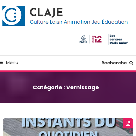
kip
anneau de gestion des cookies
o
ontent
Culture Loisir Animation Jeu Education
Claje
Menu
Recherche
Catégorie :
Vernissage