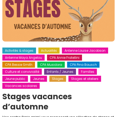
Activités & stages
Actualités
Antenne Louise Jacobson
Antenne Maya Angelou
CPA Annie Fratellini
CPA Bessie Smith
CPA Musidora
CPA Pina Bausch
Culture et convivialité
Enfants / Jeunes
Familles
Jeune public
Jeunes
Stages
Stages et ateliers
Vacances scolaires
Stages vacances
d’automne