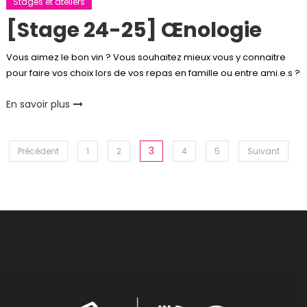
Stages et ateliers
[Stage 24-25] Œnologie
Vous aimez le bon vin ? Vous souhaitez mieux vous y connaitre
pour faire vos choix lors de vos repas en famille ou entre ami.e.s ?
En savoir plus
Pagination
3
Précédent
1
2
4
5
Suivant
des
publications