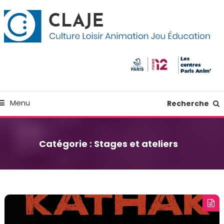
kip
anneau de gestion des cookies
o
ontent
Culture Loisir Animation Jeu Education
Claje
Menu
Recherche
Catégorie :
Stages et ateliers