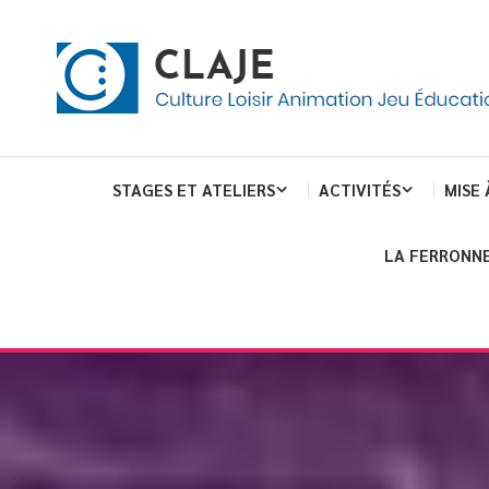
eau de gestion des cookies
ent
Culture Loisir Animation Jeu Education
Claje
STAGES ET ATELIERS
ACTIVITÉS
MISE 
LA FERRONNE