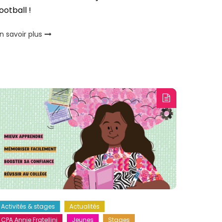
ootball !
n savoir plus
Activités & stages
Actualités
CPA Annie Fratellini
Jeunes
Stages