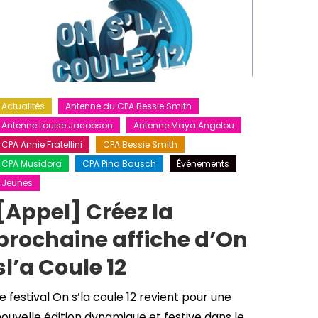
Actualités
Antenne du CPA Bessie Smith
Antenne Louise Jacobson
Antenne Maya Angelou
CPA Annie Fratellini
CPA Bessie Smith
CPA Musidora
CPA Pina Bausch
Événements
Jeunes
[Appel] Créez la
prochaine affiche d’On
sl’a Coule 12
e festival On s’la coule 12 revient pour une
ouvelle édition dynamique et festive dans le