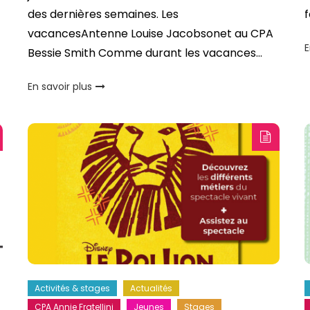
des dernières semaines. Les
f
vacancesAntenne Louise Jacobsonet au CPA
E
Bessie Smith Comme durant les vacances…
En savoir plus
Activités & stages
Actualités
CPA Annie Fratellini
Jeunes
Stages