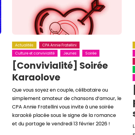
Actualités
CPA Annie Fratellini
Culture et convivialité
Jeunes
Soirée
[Convivialité] Soirée
Karaolove
Que vous soyez en couple, célibataire ou
simplement amateur de chansons d’amour, le
CPA Annie Fratellini vous invite à une soirée
karaoké placée sous le signe de la romance
et du partage le vendredi 13 février 2026 !
L
n