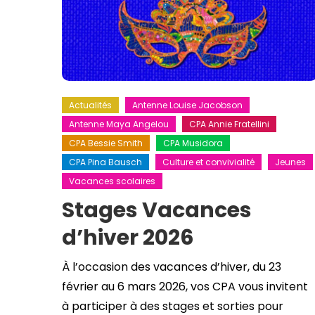
Actualités
Antenne Louise Jacobson
Antenne Maya Angelou
CPA Annie Fratellini
CPA Bessie Smith
CPA Musidora
CPA Pina Bausch
Culture et convivialité
Jeunes
Vacances scolaires
Stages Vacances
d’hiver 2026
À l’occasion des vacances d’hiver, du 23
février au 6 mars 2026, vos CPA vous invitent
à participer à des stages et sorties pour