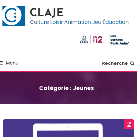
kip
anneau de gestion des cookies
o
ontent
Culture Loisir Animation Jeu Education
Claje
Menu
Recherche
Catégorie :
Jeunes