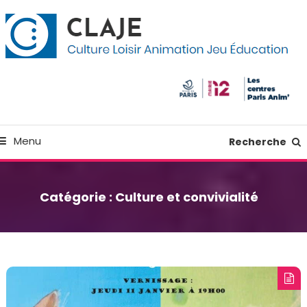
kip
anneau de gestion des cookies
o
ontent
Culture Loisir Animation Jeu Education
Claje
Menu
Recherche
Catégorie :
Culture et convivialité