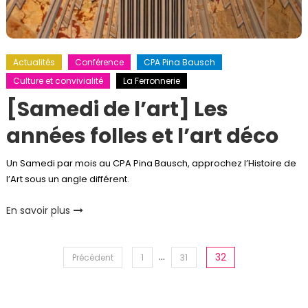
Actualités
Conférence
CPA Pina Bausch
Culture et convivialité
La Ferronnerie
[Samedi de l’art] Les
années folles et l’art déco
Un Samedi par mois au CPA Pina Bausch, approchez l’Histoire de
l’Art sous un angle différent.
En savoir plus
Pagination
…
32
Précédent
1
31
des