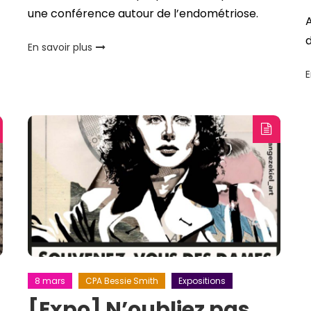
une conférence autour de l’endométriose.
A
En savoir plus
E
8 mars
CPA Bessie Smith
Expositions
[Expo] N’oubliez pas