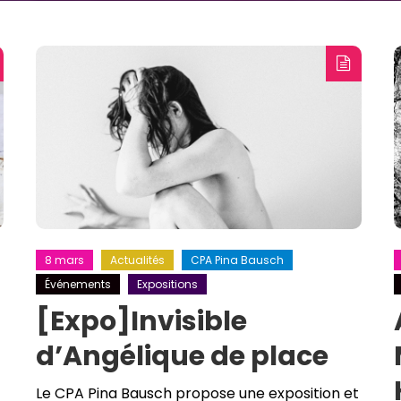
8 mars
Actualités
CPA Pina Bausch
Événements
Expositions
[Expo]Invisible
d’Angélique de place
Le CPA Pina Bausch propose une exposition et