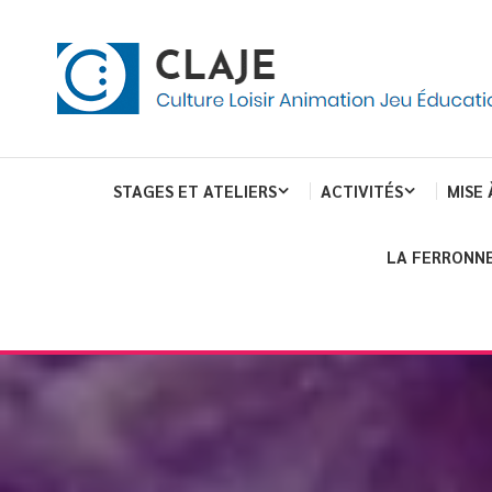
eau de gestion des cookies
ent
Culture Loisir Animation Jeu Education
Claje
STAGES ET ATELIERS
ACTIVITÉS
MISE 
LA FERRONNE