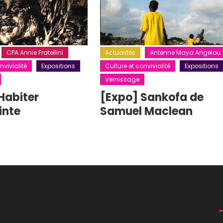
CPA Annie Fratellini
Actualités
Antenne Maya Angelou
nvivialité
Expositions
Culture et convivialité
Expositions
Vernissage
Habiter
[Expo] Sankofa de
inte
Samuel Maclean