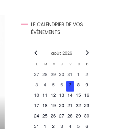
LE CALENDRIER DE VOS
ÉVÉNEMENTS
Évènements
août 2026
Calendrier
L
LUNDI
M
MARDI
M
MERCREDI
J
JEUDI
V
VENDREDI
S
SAMEDI
D
DIMANCHE
0
0
0
0
0
0
0
27
28
29
30
31
1
2
de
évènements
évènements
évènements
évènements
évènements
évènements
évènements
0
0
0
0
0
0
0
3
4
5
6
7
8
9
Évènements
évènements
évènements
évènements
évènements
évènements
évènements
évènements
0
0
0
0
0
0
0
10
11
12
13
14
15
16
évènements
évènements
évènements
évènements
évènements
évènements
évènements
0
0
0
0
0
0
0
17
18
19
20
21
22
23
évènements
évènements
évènements
évènements
évènements
évènements
évènements
0
0
0
0
0
0
0
24
25
26
27
28
29
30
évènements
évènements
évènements
évènements
évènements
évènements
évènements
0
0
0
0
0
0
0
31
1
2
3
4
5
6