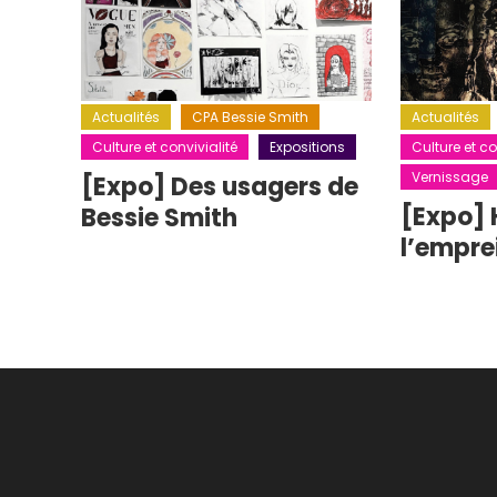
Actualités
CPA Bessie Smith
Actualités
Culture et convivialité
Expositions
Culture et co
Vernissage
[Expo] Des usagers de
[Expo] 
Bessie Smith
l’empre