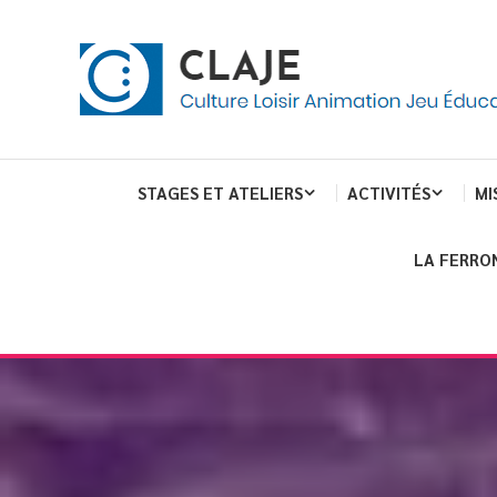
Skip
Panneau de gestion des cookies
To
Content
Culture Loisir Animation Jeu Education
Claje
STAGES ET ATELIERS
ACTIVITÉS
MI
LA FERRO