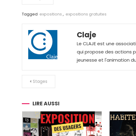
Tagged
expositions
,
expositions gratuites
Claje
Le CLAJE est une associati
qui propose des actions pou
jeunesse et l'animation du
Navigation
Stages
de
l’article
LIRE AUSSI