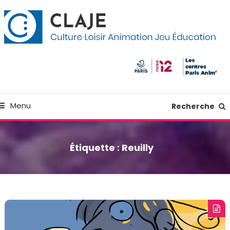
kip
anneau de gestion des cookies
o
ontent
Culture Loisir Animation Jeu Education
Claje
Menu
Recherche
Étiquette :
Reuilly