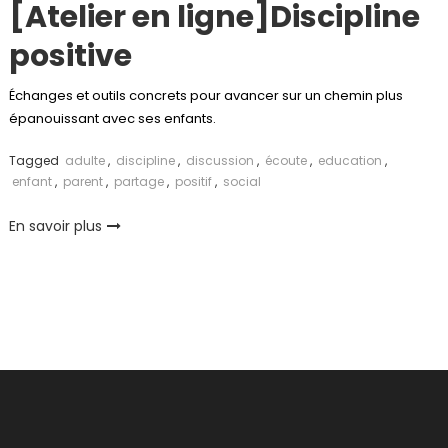
[Atelier en ligne]Discipline
positive
Échanges et outils concrets pour avancer sur un chemin plus
épanouissant avec ses enfants.
Tagged
adulte
,
discipline
,
discussion
,
écoute
,
education
,
enfant
,
parent
,
partage
,
positif
,
social
En savoir plus