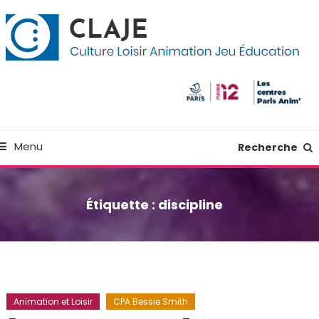
kip
anneau de gestion des cookies
o
ontent
Culture Loisir Animation Jeu Education
Claje
Menu
Recherche
Étiquette :
discipline
Animation et Loisir
CPA Bessie Smith