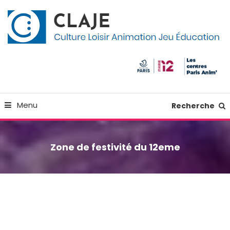
Skip
Panneau de gestion des cookies
To
Content
Culture Loisir Animation Jeu Education
Claje
Menu
Recherche
Zone de festivité du 12eme