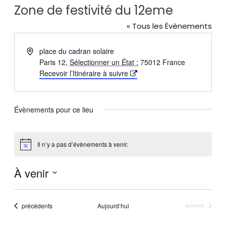
Zone de festivité du 12eme
« Tous les Évènements
Adresse
place du cadran solaire
Paris 12
,
Sélectionner un État :
75012
France
Recevoir l’Itinéraire à suivre
Évènements pour ce lieu
Il n’y a pas d’évènements à venir.
Notice
À venir
Sélectionnez
une
Évènements
précédents
Aujourd’hui
Évènements
suivants
date.