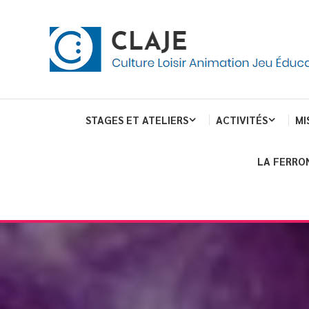
Skip
Panneau de gestion des cookies
To
Content
Culture Loisir Animation Jeu Education
Claje
STAGES ET ATELIERS
ACTIVITÉS
MI
LA FERRO