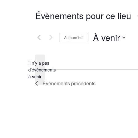
Évènements pour ce lieu
À venir
Aujourd’hui
Sélectionnez
une
Il n’y a pas
date.
d’évènements
Notice
à venir.
Évènements
précédents