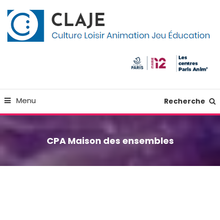
Skip
Panneau de gestion des cookies
To
Content
Culture Loisir Animation Jeu Education
Claje
Menu
Recherche
CPA Maison des ensembles