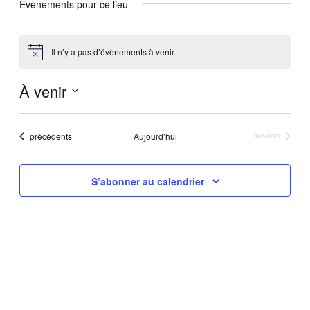
Évènements pour ce lieu
Il n’y a pas d’évènements à venir.
Notice
À venir
Sélectionnez
une
Évènements
précédents
Aujourd’hui
Évènements
suivants
date.
S’abonner au calendrier