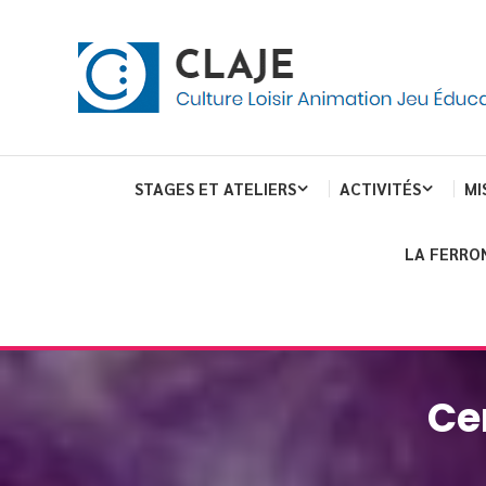
Skip
Panneau de gestion des cookies
To
Content
Culture Loisir Animation Jeu Education
Claje
STAGES ET ATELIERS
ACTIVITÉS
MI
LA FERRO
Ce