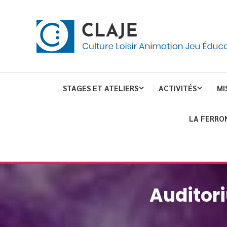
Skip
Panneau de gestion des cookies
To
Content
Culture Loisir Animation Jeu Education
Claje
STAGES ET ATELIERS
ACTIVITÉS
MI
LA FERRO
Auditor