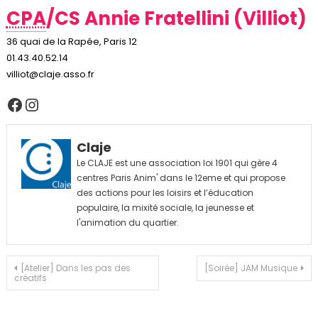
CPA
/CS Annie Fratellini (Villiot)
36 quai de la Rapée, Paris 12
01.43.40.52.14
villiot@claje.asso.fr
Facebook
Instagram
Claje
Le CLAJE est une association loi 1901 qui gère 4
centres Paris Anim' dans le 12eme et qui propose
des actions pour les loisirs et l’éducation
populaire, la mixité sociale, la jeunesse et
l'animation du quartier.
Navigation
[Atelier] Dans les pas des
[Soirée] JAM Musique
créatifs
de