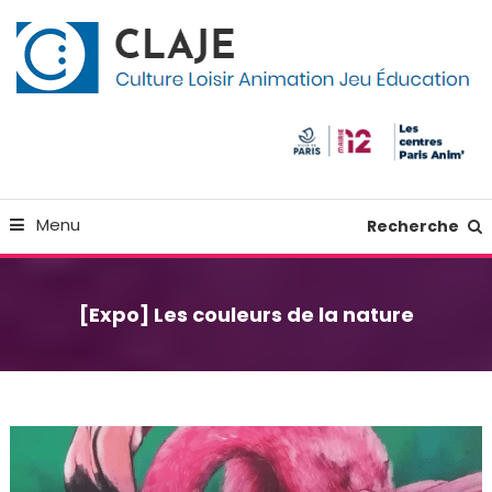
Skip
Panneau de gestion des cookies
To
Content
Culture Loisir Animation Jeu Education
Claje
Menu
Recherche
[Expo] Les couleurs de la nature