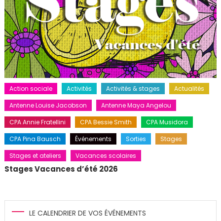
Action sociale
Activités
Activités & stages
Actualités
Antenne Louise Jacobson
Antenne Maya Angelou
CPA Annie Fratellini
CPA Bessie Smith
CPA Musidora
CPA Pina Bausch
Événements
Sorties
Stages
Stages et ateliers
Vacances scolaires
Stages Vacances d’été 2026
LE CALENDRIER DE VOS ÉVÉNEMENTS