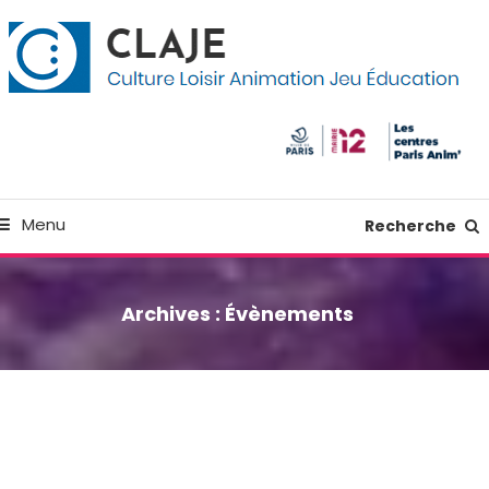
kip
anneau de gestion des cookies
o
ontent
Culture Loisir Animation Jeu Education
Claje
Menu
Recherche
Archives :
Évènements