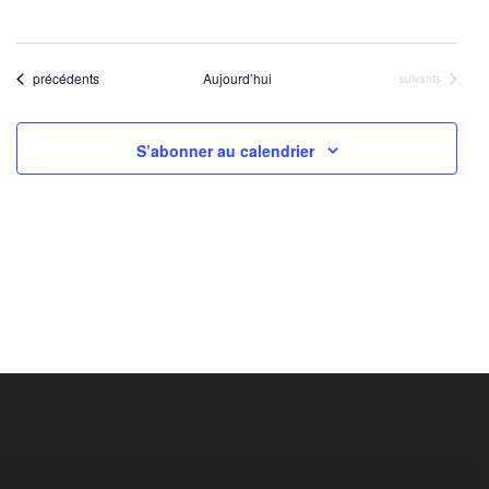
Évènements
précédents
Aujourd’hui
Évènements
suivants
S’abonner au calendrier