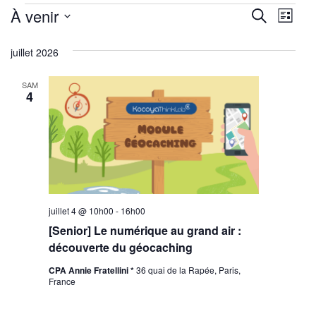
Évènements
Reche
Nav
À venir
Recherche
Liste
de
Sélectionnez
et
juillet 2026
une
vu
navig
date.
Év
SAM
de
4
vues
Évène
juillet 4 @ 10h00
-
16h00
[Senior] Le numérique au grand air :
découverte du géocaching
CPA Annie Fratellini *
36 quai de la Rapée, Paris,
France