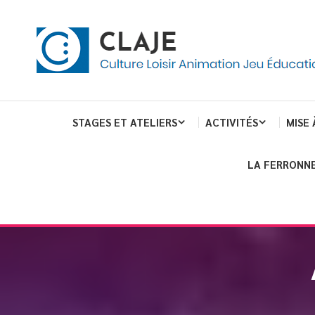
eau de gestion des cookies
ent
Culture Loisir Animation Jeu Education
Claje
STAGES ET ATELIERS
ACTIVITÉS
MISE 
LA FERRONNE