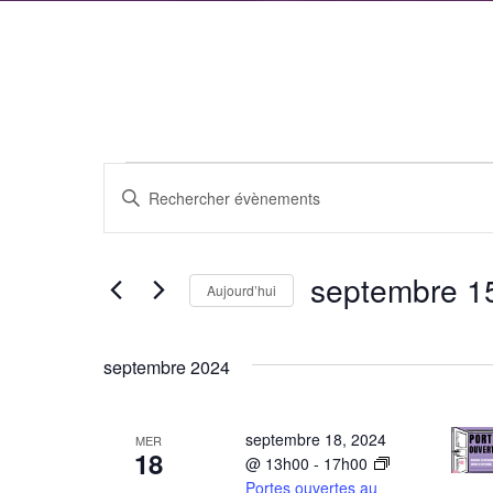
Évènements
Recherche
Saisir
et
mot-
clé.
navigation
septembre 1
Rechercher
Aujourd’hui
de
Évènements
Sélectionnez
par
vues
une
septembre 2024
mot-
date.
Évènements
clé.
septembre 18, 2024
MER
18
@ 13h00
-
17h00
Portes ouvertes au