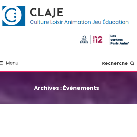
kip
anneau de gestion des cookies
o
ontent
Culture Loisir Animation Jeu Education
Claje
Menu
Recherche
Archives :
Évènements