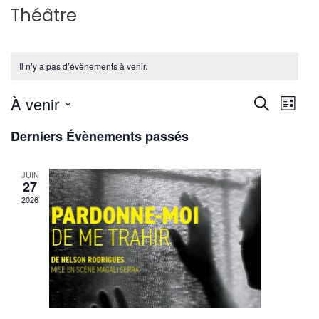
Théâtre
Il n’y a pas d’évènements à venir.
Reche
Nav
À venir
Recherche
Liste
de
Sélectionnez
et
Derniers Évènements passés
une
vu
navig
date.
Év
JUIN
de
27
2026
vues
Évène