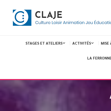
eau de gestion des cookies
ent
Culture Loisir Animation Jeu Education
Claje
STAGES ET ATELIERS
ACTIVITÉS
MISE 
LA FERRONNE