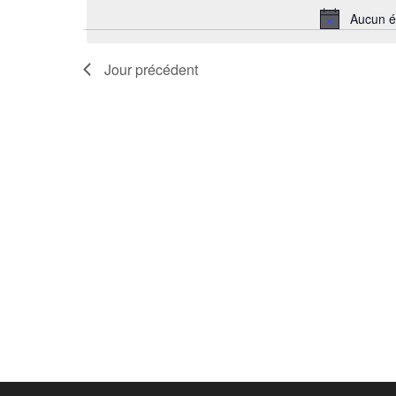
2024
vues
une
mot-
Aucun é
date.
Évènements
clé.
Jour précédent