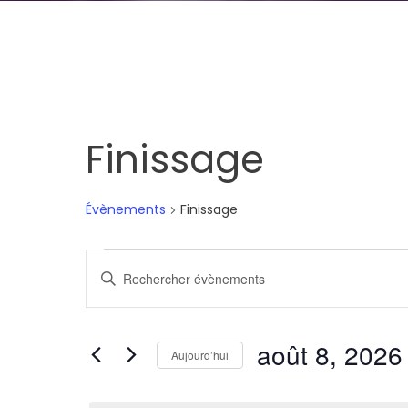
Finissage
Évènements
Finissage
Évènements
Recherche
Saisir
for
et
mot-
clé.
août
navigation
août 8, 2026
Rechercher
Aujourd’hui
8,
de
Évènements
Sélectionnez
par