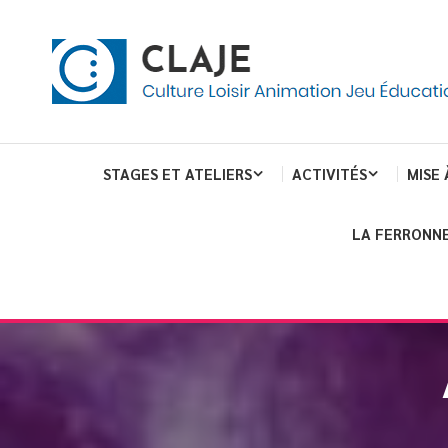
eau de gestion des cookies
ent
Culture Loisir Animation Jeu Education
Claje
STAGES ET ATELIERS
ACTIVITÉS
MISE 
LA FERRONNE