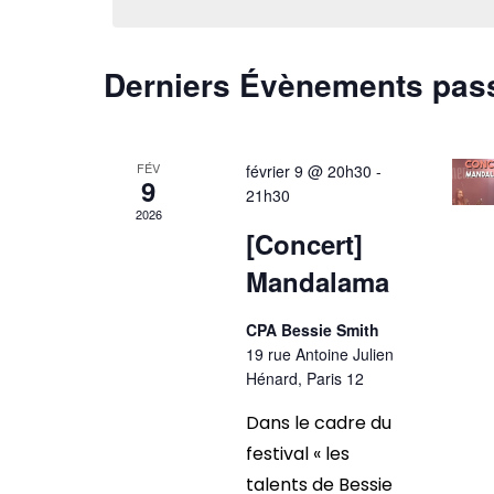
date.
Évènements
clé.
Derniers Évènements pas
FÉV
février 9 @ 20h30
-
9
21h30
2026
[Concert]
Mandalama
CPA Bessie Smith
19 rue Antoine Julien
Hénard, Paris 12
Dans le cadre du
festival « les
talents de Bessie