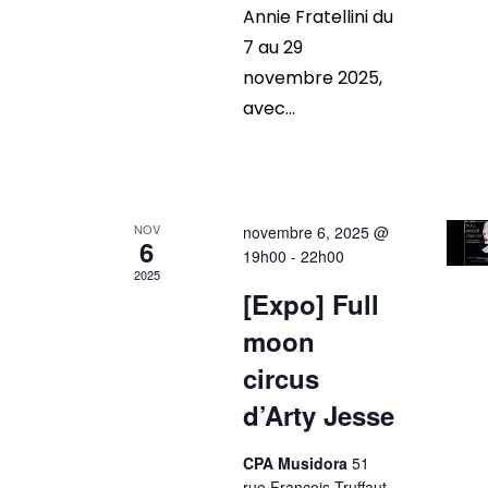
Annie Fratellini du
7 au 29
novembre 2025,
avec...
NOV
novembre 6, 2025 @
6
19h00
-
22h00
2025
[Expo] Full
moon
circus
d’Arty Jesse
CPA Musidora
51
rue François Truffaut,