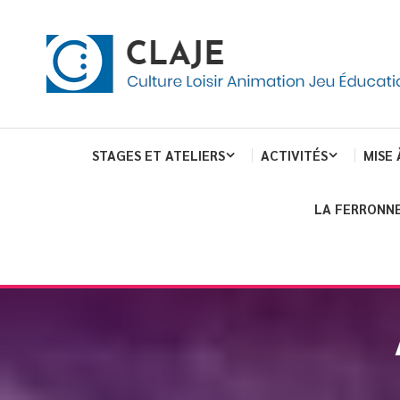
eau de gestion des cookies
ent
Culture Loisir Animation Jeu Education
Claje
STAGES ET ATELIERS
ACTIVITÉS
MISE 
LA FERRONNE