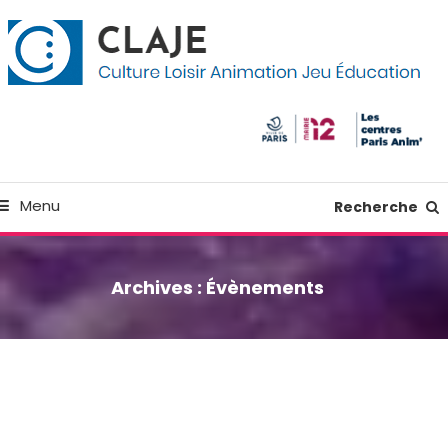
kip
anneau de gestion des cookies
o
ontent
Culture Loisir Animation Jeu Education
Claje
Menu
Recherche
Archives :
Évènements