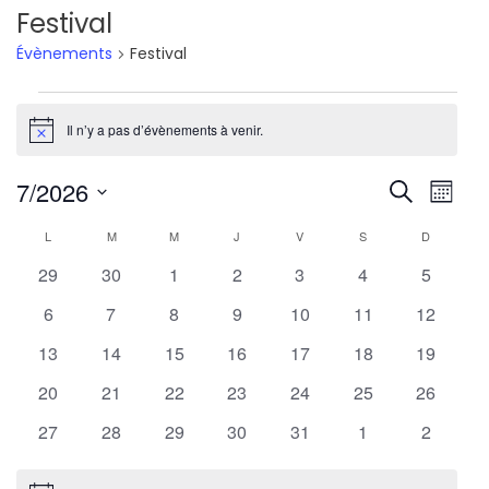
Festival
Évènements
Festival
Évènements
Il n’y a pas d’évènements à venir.
Notice
Reche
Nav
7/2026
Recherche
Mois
de
Sélectionnez
et
Calendrier
L
LUNDI
M
MARDI
M
MERCREDI
J
JEUDI
V
VENDREDI
S
SAMEDI
D
DIMANCH
une
vu
navig
0
0
0
0
0
0
0
29
30
1
2
3
4
5
de
date.
Év
évènements
évènements
évènements
évènements
évènements
évènements
évèneme
0
0
0
0
0
0
de
0
6
7
8
9
10
11
12
Évènements
évènements
évènements
évènements
évènements
évènements
évènements
évèneme
0
0
0
0
0
0
0
13
14
15
16
17
18
19
vues
évènements
évènements
évènements
évènements
évènements
évènements
évèneme
0
0
0
0
0
0
0
20
21
22
23
24
25
26
Évène
évènements
évènements
évènements
évènements
évènements
évènements
évèneme
0
0
0
0
0
0
0
27
28
29
30
31
1
2
évènements
évènements
évènements
évènements
évènements
évènements
évèneme