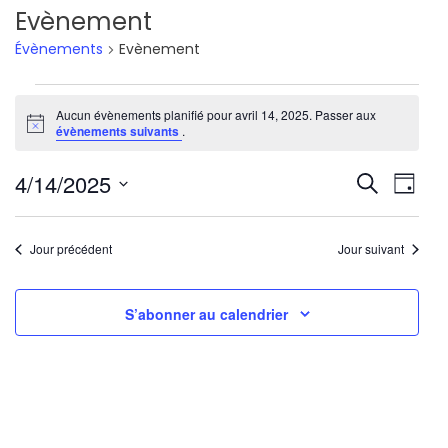
Evènement
Évènements
Evènement
Évènements
Aucun évènements planifié pour avril 14, 2025. Passer aux
Notice
for
évènements suivants
.
avril
Reche
Nav
4/14/2025
Recherche
Jour
14,
de
Sélectionnez
et
une
vu
2025
Jour précédent
Jour suivant
navig
date.
Év
de
S’abonner au calendrier
vues
Évène