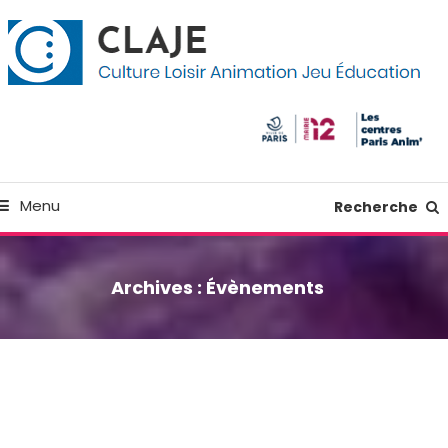
kip
anneau de gestion des cookies
o
ontent
Culture Loisir Animation Jeu Education
Claje
Menu
Recherche
Archives :
Évènements