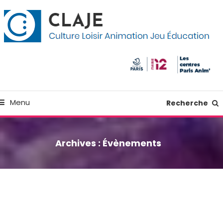
kip
anneau de gestion des cookies
o
ontent
Culture Loisir Animation Jeu Education
Claje
Menu
Recherche
Archives :
Évènements