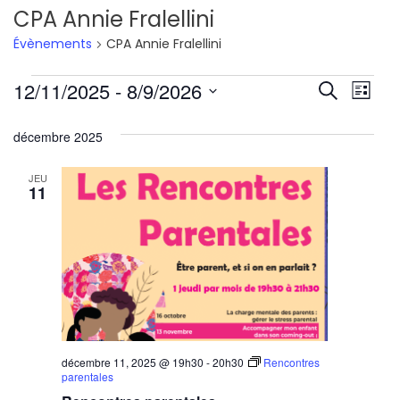
CPA Annie Fralellini
Évènements
CPA Annie Fralellini
Évènements
Reche
Nav
12/11/2025
 - 
8/9/2026
Recherche
Liste
de
Sélectionnez
et
décembre 2025
une
vu
navig
date.
Év
JEU
de
11
vues
Évène
décembre 11, 2025 @ 19h30
-
20h30
Rencontres
parentales