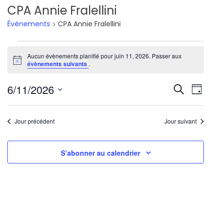
CPA Annie Fralellini
Évènements
CPA Annie Fralellini
Évènements
Aucun évènements planifié pour juin 11, 2026. Passer aux
Notice
for
évènements suivants
.
juin
Reche
Nav
6/11/2026
Recherche
Jour
11,
de
Sélectionnez
et
une
vu
2026
Jour précédent
Jour suivant
navig
date.
Év
de
S’abonner au calendrier
vues
Évène