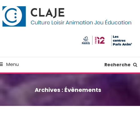
kip
anneau de gestion des cookies
o
ontent
Culture Loisir Animation Jeu Education
Claje
Menu
Recherche
Archives :
Évènements